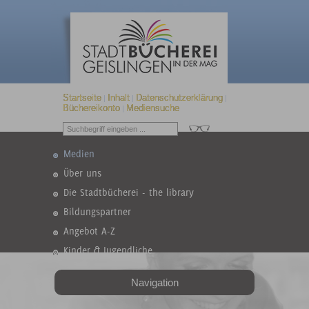
Startseite
Inhalt
Datenschutzerklärung
|
|
|
Büchereikonto
Mediensuche
|
Medien
Über uns
Die Stadtbücherei - the library
Bildungspartner
Angebot A-Z
Kinder & Jugendliche
Navigation