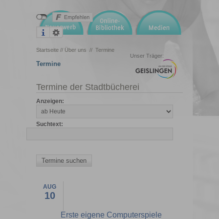
Startseite
//
Über uns
//
Termine
Unser Träger:
Termine
Termine der Stadtbücherei
Anzeigen:
Suchtext:
AUG
10
Erste eigene Computerspiele