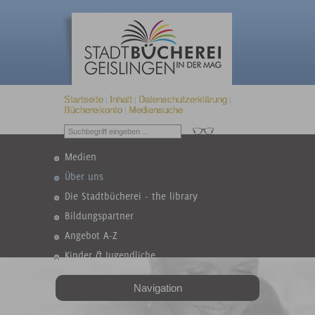
Startseite
Inhalt
Datenschutzerklärung
|
|
|
Büchereikonto
Mediensuche
|
Medien
Über uns
Die Stadtbücherei - the library
Bildungspartner
Angebot A-Z
Kinder & Jugendliche
Navigation